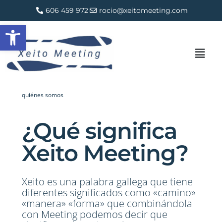
Ir
606 459 972
rocio@xeitomeeting.com
al
Abrir barra de herramientas
contenido
Men
quiénes somos
¿Qué significa
Xeito Meeting?
Xeito es una palabra gallega que tiene
diferentes significados como «camino»
«manera» «forma» que combinándola
con Meeting podemos decir que