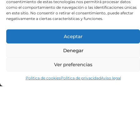
consentimiento de estas tecnologías nos permitirá procesar datos
como el comportamiento de navegación o las identificaciones únicas
Let’s do it
en este sitio. No consentir o retirar el consentimiento, puede afectar
negativamente a ciertas características y funciones.
Si estás interesado en trabajar con nosotros
no dudes en rellenar el formulario de
Aceptar
contacto o hablarnos a través de nuestras
redes sociales.
Denegar
Ver preferencias
Política de cookies
Política de privacidad
Aviso legal
CONTACTA CON NOSOTROS