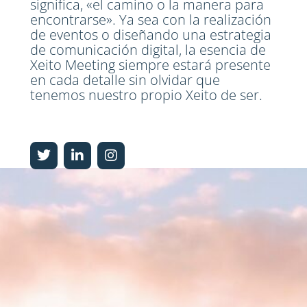
significa, «el camino o la manera para
encontrarse». Ya sea con la realización
de eventos o diseñando una estrategia
de comunicación digital, la esencia de
Xeito Meeting siempre estará presente
en cada detalle sin olvidar que
tenemos nuestro propio Xeito de ser.
T
L
I
w
i
n
i
n
s
t
k
t
t
e
a
e
d
g
r
i
r
n
a
-
m
i
n