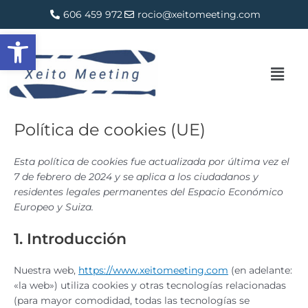
Consent
Consent
Consent
Consent
Consent
Consent
Consent
Consent
Consent
Consent
Marketin
Ir
606 459 972
rocio@xeitomeeting.com
to
to
to
to
to
to
to
to
to
to
al
Abrir barra de herramientas
service
service
service
service
service
service
service
service
service
service
contenido
elementor
wordpress
smartlook
google-
hotjar
google-
zopim
atlassian-
complianz
varios
Men
analytics
adsense
jira-
servicedesk
Política de cookies (UE)
Esta política de cookies fue actualizada por última vez el
7 de febrero de 2024 y se aplica a los ciudadanos y
residentes legales permanentes del Espacio Económico
Europeo y Suiza.
1. Introducción
Nuestra web,
https://www.xeitomeeting.com
(en adelante:
«la web») utiliza cookies y otras tecnologías relacionadas
(para mayor comodidad, todas las tecnologías se